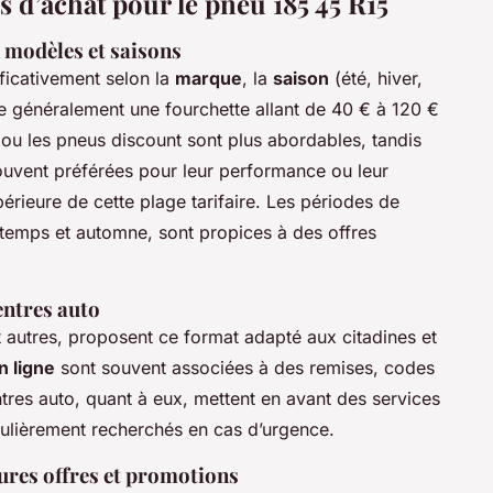
s d’achat pour le pneu 185 45 R15
n modèles et saisons
ificativement selon la
marque
, la
saison
(été, hiver,
e généralement une fourchette allant de 40 € à 120 €
ou les pneus discount sont plus abordables, tandis
uvent préférées pour leur performance ou leur
périeure de cette plage tarifaire. Les périodes de
ntemps et automne, sont propices à des offres
entres auto
 autres, proposent ce format adapté aux citadines et
n ligne
sont souvent associées à des remises, codes
res auto, quant à eux, mettent en avant des services
ulièrement recherchés en cas d’urgence.
eures offres et promotions